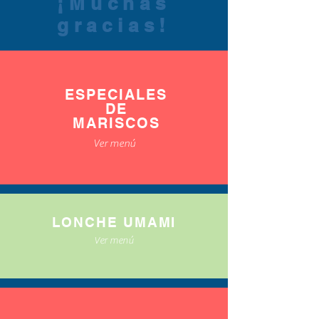
¡Muchas
gracias!
ESPECIALES
DE
MARISCOS
Ver menú
LONCHE UMAMI
Ver menú